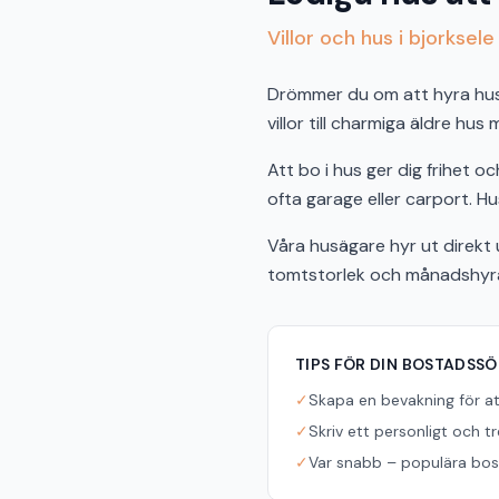
Villor och hus i bjorksele
Drömmer du om att hyra hus i
villor till charmiga äldre hus
Att bo i hus ger dig frihet 
ofta garage eller carport. Hus
Våra husägare hyr ut direkt u
tomtstorlek och månadshyra f
TIPS FÖR DIN BOSTADSS
✓
Skapa en bevakning för a
✓
Skriv ett personligt och t
✓
Var snabb – populära bost