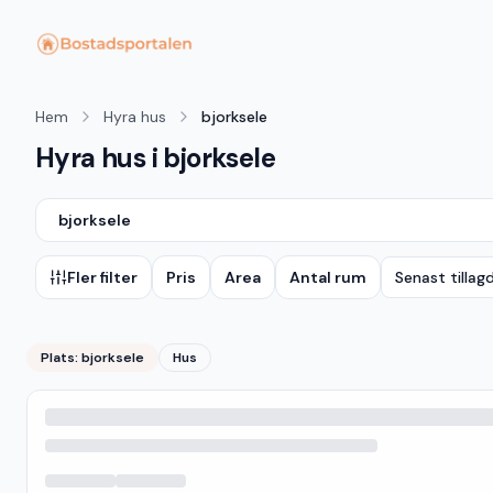
Hem
Hyra hus
bjorksele
Hyra hus i bjorksele
bjorksele
Fler filter
Pris
Area
Antal rum
Senast tillag
Plats:
bjorksele
Hus