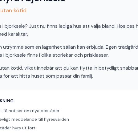
 utan kötid
 bjorksele? Just nu finns lediga hus att välja bland. Hos oss h
 med karaktär.
och utrymme som en lägenhet sällan kan erbjuda. Egen trädgård,
 i bjorksele finns i olika storlekar och prisklasser.
tan kötid, vilket innebär att du kan flytta in betydligt snabbar
ör att hitta huset som passar din familj.
ÖKNING
tt få notiser om nya bostäder
revligt meddelande till hyresvärden
äder hyrs ut fort