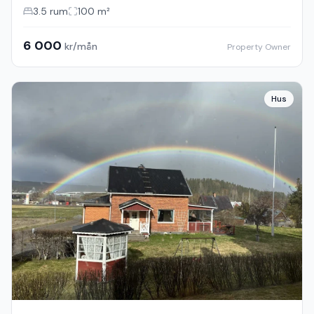
3.5
rum
100
m²
6 000
kr/mån
Property Owner
Hus