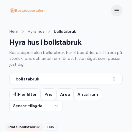
Hem
Hyra hus
bollstabruk
Hyra hus i bollstabruk
Bostadsportalen
bollstabruk
har
3
bostäder att filtrera på
storlek, pris och antal rum för att hitta något som passar
just dig!
bollstabruk
Fler filter
Pris
Area
Antal rum
Senast tillagda
Plats:
bollstabruk
Hus