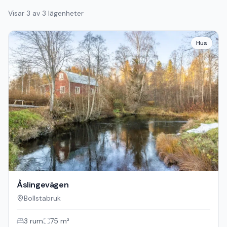
Visar
3
av
3
lägenheter
Hus
Åslingevägen
Bollstabruk
3
rum
75
m²