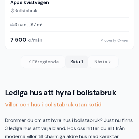
Appelkvistvägen
Bollstabruk
3
rum
87
m²
7 500
kr/mån
Property Owner
Sida
1
Föregående
Nästa
Lediga hus att hyra i bollstabruk
Villor och hus i bollstabruk utan kötid
Drömmer du om att hyra hus i bollstabruk? Just nu finns
3 lediga hus att välja bland. Hos oss hittar du allt från
moderna villor till charmiga äldre hus med karaktär.