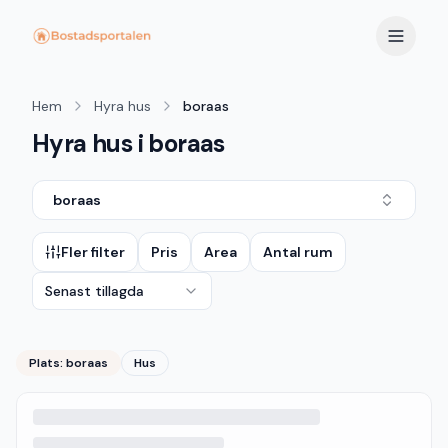
Hem
Hyra hus
boraas
Hyra hus i boraas
boraas
Fler filter
Pris
Area
Antal rum
Senast tillagda
Plats:
boraas
Hus