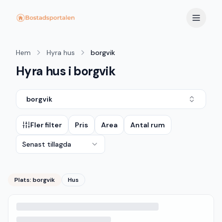
Hem
Hyra hus
borgvik
Hyra hus i borgvik
borgvik
Fler filter
Pris
Area
Antal rum
Senast tillagda
Plats:
borgvik
Hus