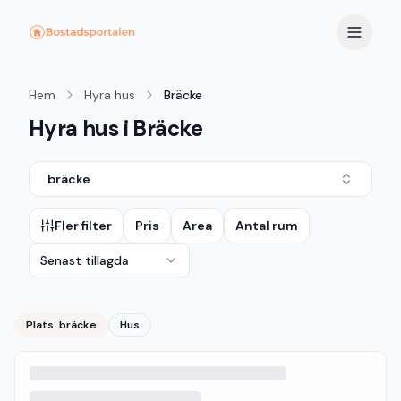
Hem
Hyra hus
Bräcke
Hyra hus i Bräcke
bräcke
Fler filter
Pris
Area
Antal rum
Senast tillagda
Plats:
bräcke
Hus