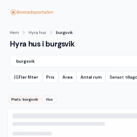
Hem
Hyra hus
burgsvik
Hyra hus i burgsvik
burgsvik
Fler filter
Pris
Area
Antal rum
Senast tillag
Plats:
burgsvik
Hus