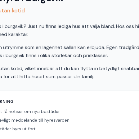
utan kötid
 burgsvik? Just nu finns lediga hus att välja bland. Hos oss h
 med karaktär.
och utrymme som en lägenhet sällan kan erbjuda. Egen trädgård,
 i burgsvik finns i olika storlekar och prisklasser.
tan kötid, vilket innebär att du kan flytta in betydligt snabbar
ör att hitta huset som passar din familj.
ÖKNING
tt få notiser om nya bostäder
revligt meddelande till hyresvärden
äder hyrs ut fort