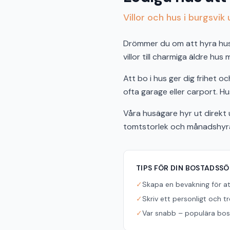
Villor och hus i burgsvik 
Drömmer du om att hyra hus i
villor till charmiga äldre hus
Att bo i hus ger dig frihet 
ofta garage eller carport. Hus
Våra husägare hyr ut direkt u
tomtstorlek och månadshyra f
TIPS FÖR DIN BOSTADSS
✓
Skapa en bevakning för a
✓
Skriv ett personligt och t
✓
Var snabb – populära bost