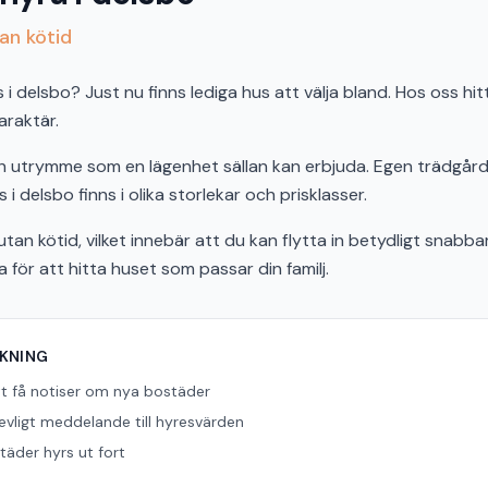
tan kötid
delsbo? Just nu finns lediga hus att välja bland. Hos oss hitt
araktär.
och utrymme som en lägenhet sällan kan erbjuda. Egen trädgård,
 i delsbo finns i olika storlekar och prisklasser.
tan kötid, vilket innebär att du kan flytta in betydligt snabbar
ör att hitta huset som passar din familj.
ÖKNING
tt få notiser om nya bostäder
revligt meddelande till hyresvärden
äder hyrs ut fort