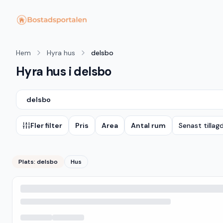
Hem
Hyra hus
delsbo
Hyra hus i delsbo
delsbo
Fler filter
Pris
Area
Antal rum
Senast tillag
Plats:
delsbo
Hus