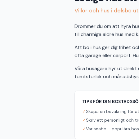
Villor och hus i delsbo u
Drömmer du om att hyra hus i 
till charmiga äldre hus med k
Att bo i hus ger dig frihet 
ofta garage eller carport. Hus
Våra husägare hyr ut direkt u
tomtstorlek och månadshyra f
TIPS FÖR DIN BOSTADSS
✓
Skapa en bevakning för a
✓
Skriv ett personligt och t
✓
Var snabb – populära bost