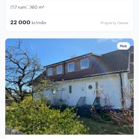
7
rum
160
m²
22 000
kr/mån
Property Owner
Hus