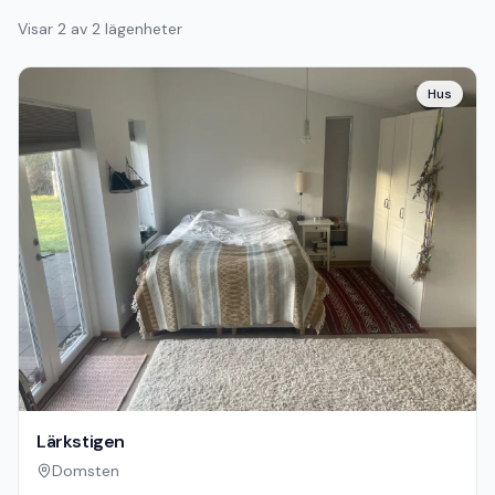
Visar
2
av
2
lägenheter
Hus
Lärkstigen
Domsten