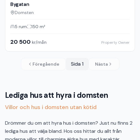
Bygatan
Domsten
5
rum
150
m²
20 500
kr/mån
Property Owner
Sida
1
Föregående
Nästa
Lediga hus att hyra i domsten
Villor och hus i domsten utan kötid
Drömmer du om att hyra hus i domsten? Just nu finns 2
lediga hus att välja bland. Hos oss hittar du allt från
moderna villor till charmiga äldre hus med karaktär.