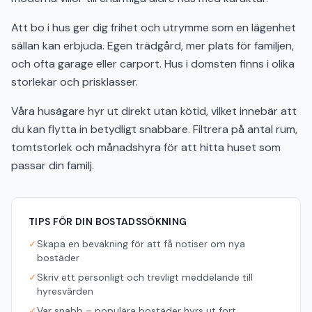
Att bo i hus ger dig frihet och utrymme som en lägenhet
sällan kan erbjuda. Egen trädgård, mer plats för familjen,
och ofta garage eller carport. Hus i domsten finns i olika
storlekar och prisklasser.
Våra husägare hyr ut direkt utan kötid, vilket innebär att
du kan flytta in betydligt snabbare. Filtrera på antal rum,
tomtstorlek och månadshyra för att hitta huset som
passar din familj.
TIPS FÖR DIN BOSTADSSÖKNING
✓
Skapa en bevakning för att få notiser om nya
bostäder
✓
Skriv ett personligt och trevligt meddelande till
hyresvärden
✓
Var snabb – populära bostäder hyrs ut fort