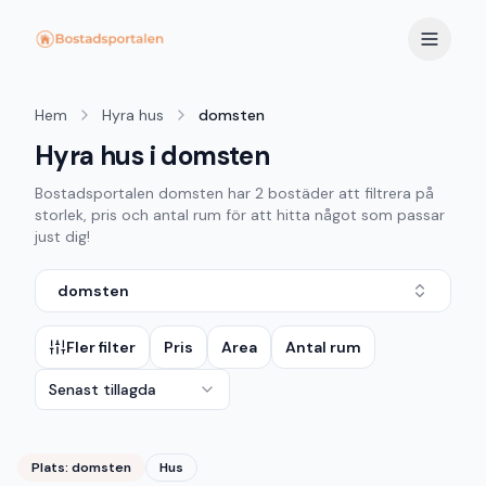
Hem
Hyra hus
domsten
Hyra hus i domsten
Bostadsportalen
domsten
har
2
bostäder att filtrera på
storlek, pris och antal rum för att hitta något som passar
just dig!
domsten
Fler filter
Pris
Area
Antal rum
Senast tillagda
Plats:
domsten
Hus