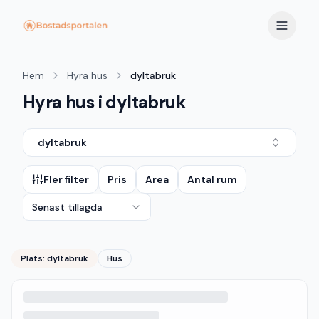
Hem
Hyra hus
dyltabruk
Hyra hus i dyltabruk
dyltabruk
Fler filter
Pris
Area
Antal rum
Senast tillagda
Plats:
dyltabruk
Hus