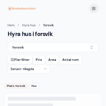
Hem
Hyra hus
forsvik
Hyra hus i forsvik
forsvik
Fler filter
Pris
Area
Antal rum
Senast tillagda
Plats:
forsvik
Hus