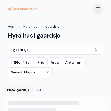
Hem
Hyra hus
gaardsjo
Hyra hus i gaardsjo
gaardsjo
Fler filter
Pris
Area
Antal rum
Senast tillagda
Plats:
gaardsjo
Hus