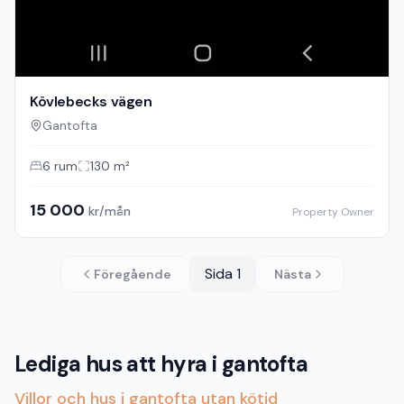
Kövlebecks vägen
Gantofta
6
rum
130
m²
15 000
kr/mån
Property Owner
Sida
1
Föregående
Nästa
Lediga hus att hyra i gantofta
Villor och hus i gantofta utan kötid