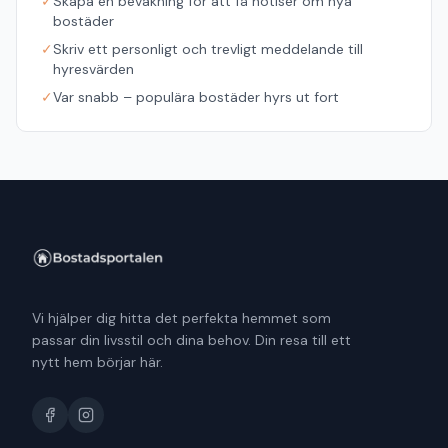
✓
Skapa en bevakning för att få notiser om nya
bostäder
✓
Skriv ett personligt och trevligt meddelande till
hyresvärden
✓
Var snabb – populära bostäder hyrs ut fort
Vi hjälper dig hitta det perfekta hemmet som
passar din livsstil och dina behov. Din resa till ett
nytt hem börjar här.