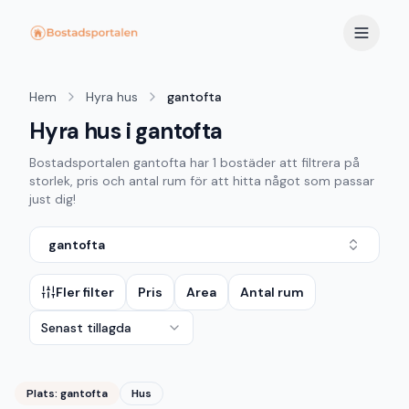
Hem
Hyra hus
gantofta
Hyra hus i gantofta
Bostadsportalen
gantofta
har
1
bostäder att filtrera på
storlek, pris och antal rum för att hitta något som passar
just dig!
gantofta
Fler filter
Pris
Area
Antal rum
Senast tillagda
Plats:
gantofta
Hus