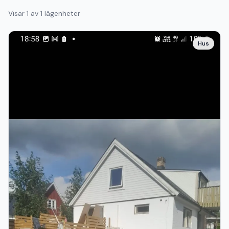
Visar
1
av
1
lägenheter
Hus