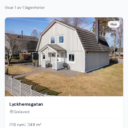
Visar
1
av
1
lägenheter
Hus
Lyckhemsgatan
Gislaved
5
rum
149
m²