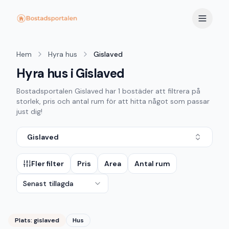
Hem
Hyra hus
Gislaved
Hyra hus i Gislaved
Bostadsportalen
Gislaved
har
1
bostäder att filtrera på
storlek, pris och antal rum för att hitta något som passar
just dig!
Gislaved
Fler filter
Pris
Area
Antal rum
Senast tillagda
Plats:
gislaved
Hus