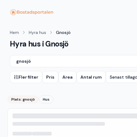
Hem
Hyra hus
Gnosjö
Hyra hus i Gnosjö
gnosjö
Fler filter
Pris
Area
Antal rum
Senast tillag
Plats:
gnosjö
Hus