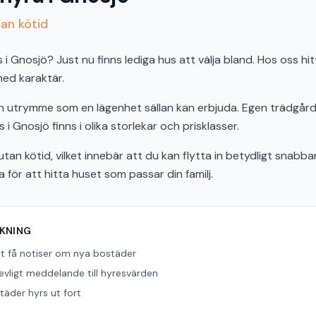
tan kötid
 Gnosjö? Just nu finns lediga hus att välja bland. Hos oss hit
 med karaktär.
och utrymme som en lägenhet sällan kan erbjuda. Egen trädgård,
 i Gnosjö finns i olika storlekar och prisklasser.
tan kötid, vilket innebär att du kan flytta in betydligt snabbar
ör att hitta huset som passar din familj.
ÖKNING
tt få notiser om nya bostäder
revligt meddelande till hyresvärden
äder hyrs ut fort