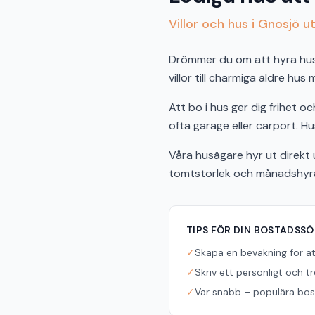
Villor och hus i Gnosjö u
Drömmer du om att hyra hus i
villor till charmiga äldre hus
Att bo i hus ger dig frihet 
ofta garage eller carport. Hus
Våra husägare hyr ut direkt u
tomtstorlek och månadshyra f
TIPS FÖR DIN BOSTADSS
✓
Skapa en bevakning för a
✓
Skriv ett personligt och t
✓
Var snabb – populära bost