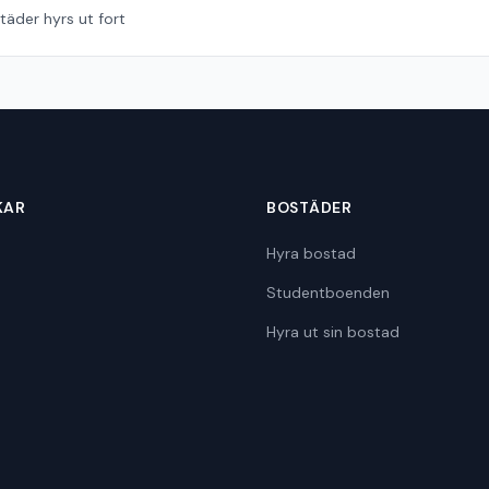
äder hyrs ut fort
KAR
BOSTÄDER
Hyra bostad
Studentboenden
Hyra ut sin bostad