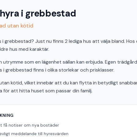
 hyra i grebbestad
tad utan kötid
 grebbestad? Just nu finns 2 lediga hus att välja bland. Hos os
äldre hus med karaktär.
och utrymme som en lägenhet sällan kan erbjuda. Egen trädgård,
 i grebbestad finns i olika storlekar och prisklasser.
tan kötid, vilket innebär att du kan flytta in betydligt snabbar
ör att hitta huset som passar din familj.
ÖKNING
tt få notiser om nya bostäder
revligt meddelande till hyresvärden