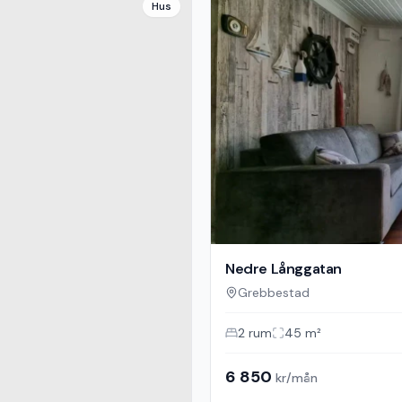
Hus
Nedre Långgatan
Grebbestad
2
rum
45
m²
6 850
kr/mån