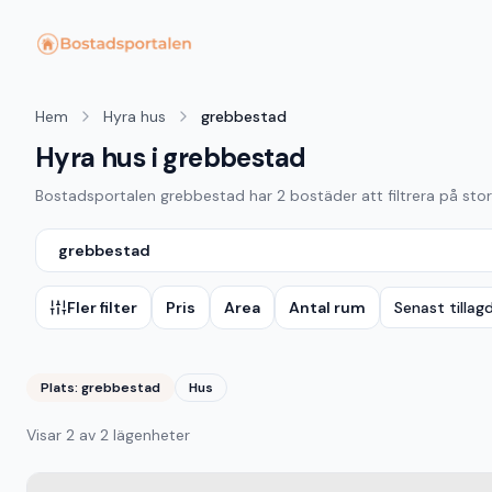
Hem
Hyra hus
grebbestad
Hyra hus i grebbestad
Bostadsportalen
grebbestad
har
2
bostäder att filtrera på stor
grebbestad
Fler filter
Pris
Area
Antal rum
Senast tillag
Plats:
grebbestad
Hus
Visar
2
av
2
lägenheter