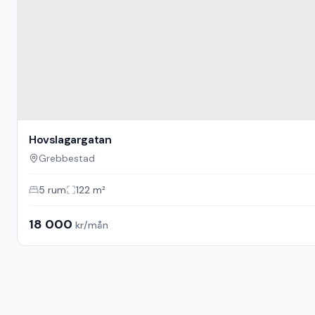
Hovslagargatan
Grebbestad
5
rum
122
m²
18 000
kr/mån