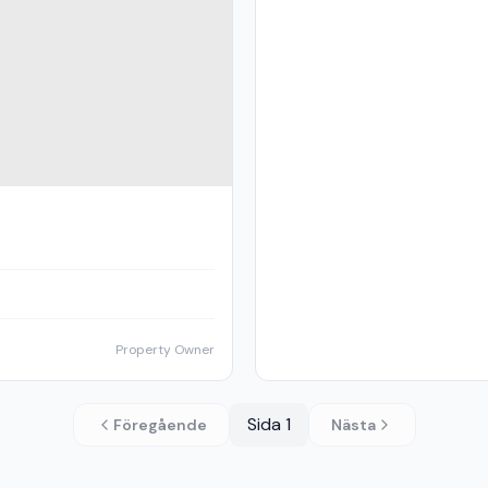
Property Owner
Sida
1
Föregående
Nästa