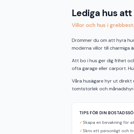
Lediga hus att
Villor och hus i grebbes
Drömmer du om att hyra hus i
moderna villor till charmiga 
Att bo i hus ger dig frihet 
ofta garage eller carport. Hus
Våra husägare hyr ut direkt u
tomtstorlek och månadshyra f
TIPS FÖR DIN BOSTADSS
✓
Skapa en bevakning för a
✓
Skriv ett personligt och t