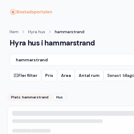
Hem
Hyra hus
hammarstrand
Hyra hus i hammarstrand
hammarstrand
Fler filter
Pris
Area
Antal rum
Senast tillag
Plats:
hammarstrand
Hus