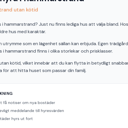
trand utan kötid
 hammarstrand? Just nu finns lediga hus att välja bland. Hos o
äldre hus med karaktär.
och utrymme som en lägenhet sällan kan erbjuda. Egen trädgård,
s i hammarstrand finns i olika storlekar och prisklasser.
tan kötid, vilket innebär att du kan flytta in betydligt snabbar
ör att hitta huset som passar din familj.
ÖKNING
tt få notiser om nya bostäder
revligt meddelande till hyresvärden
äder hyrs ut fort