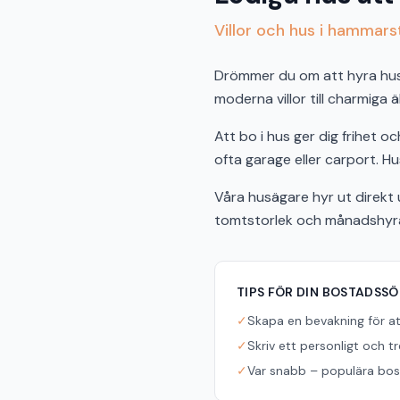
Villor och hus i hammars
Drömmer du om att hyra hus i
moderna villor till charmiga 
Att bo i hus ger dig frihet 
ofta garage eller carport. Hu
Våra husägare hyr ut direkt u
tomtstorlek och månadshyra f
TIPS FÖR DIN BOSTADSS
✓
Skapa en bevakning för a
✓
Skriv ett personligt och t
✓
Var snabb – populära bost