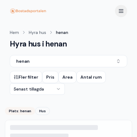
Hem
Hyra hus
henan
Hyra hus i henan
henan
Fler filter
Pris
Area
Antal rum
Senast tillagda
Plats:
henan
Hus