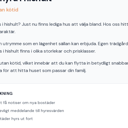
tan kötid
hishult? Just nu finns lediga hus att välja bland. Hos oss hitt
araktär.
och utrymme som en lägenhet sällan kan erbjuda. Egen trädgård,
i hishult finns i olika storlekar och prisklasser.
tan kötid, vilket innebär att du kan flytta in betydligt snabbar
ör att hitta huset som passar din familj.
ÖKNING
tt få notiser om nya bostäder
revligt meddelande till hyresvärden
äder hyrs ut fort