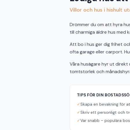
Villor och hus i hishult u
Drömmer du om att hyra hus i 
till charmiga äldre hus med k
Att bo i hus ger dig frihet 
ofta garage eller carport. Hus 
Våra husägare hyr ut direkt u
tomtstorlek och månadshyra f
TIPS FÖR DIN BOSTADSS
✓
Skapa en bevakning för a
✓
Skriv ett personligt och t
✓
Var snabb – populära bost