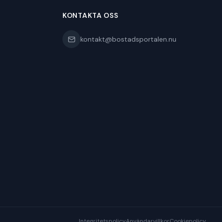
KONTAKTA OSS
kontakt@bostadsportalen.nu
Integritetspolicy
Användarvillkor
Cookiepolicy