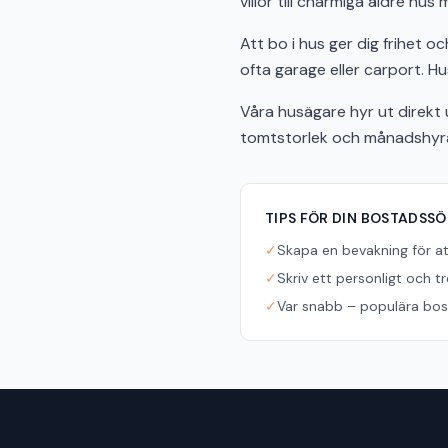
villor till charmiga äldre hus
Att bo i hus ger dig frihet 
ofta garage eller carport. Hus
Våra husägare hyr ut direkt u
tomtstorlek och månadshyra f
TIPS FÖR DIN BOSTADSS
✓
Skapa en bevakning för a
✓
Skriv ett personligt och t
✓
Var snabb – populära bost