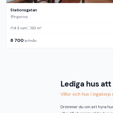
Stationsgatan
Ingatorp
4.5
rum
120
m²
8 700
kr/mån
Lediga hus att 
Villor och hus i ingatorp
Drömmer du om att hyra hus i