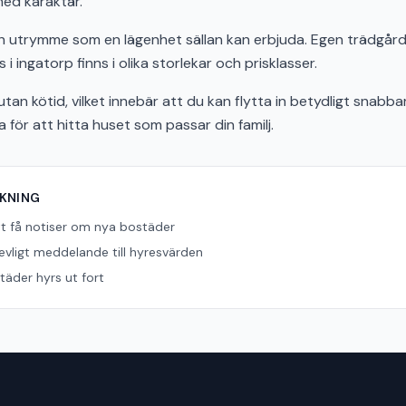
 med karaktär.
och utrymme som en lägenhet sällan kan erbjuda. Egen trädgård,
 i ingatorp finns i olika storlekar och prisklasser.
tan kötid, vilket innebär att du kan flytta in betydligt snabbar
ör att hitta huset som passar din familj.
ÖKNING
tt få notiser om nya bostäder
revligt meddelande till hyresvärden
äder hyrs ut fort