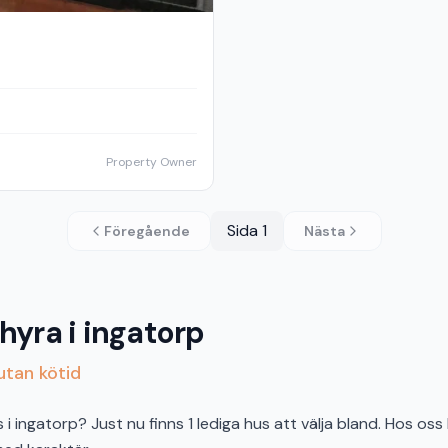
Property Owner
Sida
1
Föregående
Nästa
hyra i ingatorp
 utan kötid
 ingatorp? Just nu finns 1 lediga hus att välja bland. Hos oss 