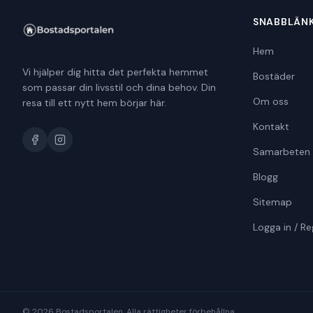
SNABBLÄN
Hem
Vi hjälper dig hitta det perfekta hemmet
Bostäder
som passar din livsstil och dina behov. Din
Om oss
resa till ett nytt hem börjar här.
Kontakt
Samarbeten
Blogg
Sitemap
Logga in / Re
©
2026
Bostadsportalen. Alla rättigheter förbehållna.