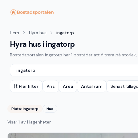
Hem
Hyra hus
ingatorp
Hyra hus i ingatorp
Bostadsportalen
ingatorp
har
1
bostäder att filtrera på storlek,
ingatorp
Fler filter
Pris
Area
Antal rum
Senast tillag
Plats:
ingatorp
Hus
Visar
1
av
1
lägenheter