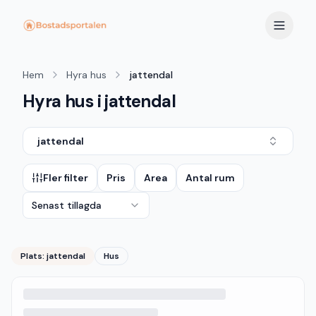
Hem
Hyra hus
jattendal
Hyra hus i jattendal
jattendal
Fler filter
Pris
Area
Antal rum
Senast tillagda
Plats:
jattendal
Hus