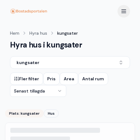
Hem
Hyra hus
kungsater
Hyra hus i kungsater
kungsater
Fler filter
Pris
Area
Antal rum
Senast tillagda
Plats:
kungsater
Hus