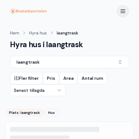
Hem
Hyra hus
laangtrask
Hyra hus i laangtrask
laangtrask
Fler filter
Pris
Area
Antal rum
Senast tillagda
Plats:
laangtrask
Hus