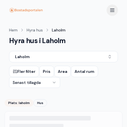
Hem
Hyra hus
Laholm
Hyra hus i Laholm
Laholm
Fler filter
Pris
Area
Antal rum
Senast tillagda
Plats:
laholm
Hus