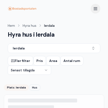
Hem
Hyra hus
lerdala
Hyra hus i lerdala
lerdala
Fler filter
Pris
Area
Antal rum
Senast tillagda
Plats:
lerdala
Hus