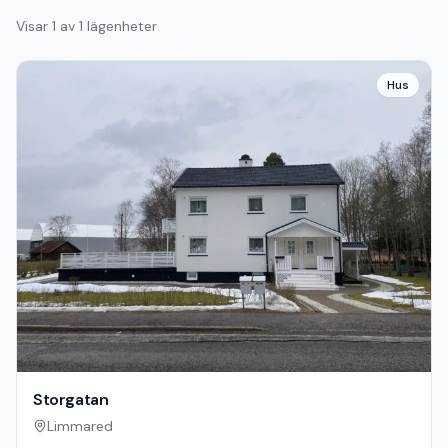
Visar
1
av
1
lägenheter
Hus
Storgatan
Limmared