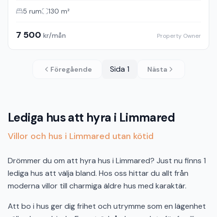
5
rum
130
m²
7 500
kr/mån
Property Owner
Sida
1
Föregående
Nästa
Lediga hus att hyra i Limmared
Villor och hus i Limmared utan kötid
Drömmer du om att hyra hus i Limmared? Just nu finns 1
lediga hus att välja bland. Hos oss hittar du allt från
moderna villor till charmiga äldre hus med karaktär.
Att bo i hus ger dig frihet och utrymme som en lägenhet