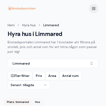
Hem
Hyra hus
Limmared
Hyra hus i Limmared
Bostadsportalen
Limmared
har
1
bostäder att filtrera på
storlek, pris och antal rum för att hitta något som passar
just dig!
Limmared
Fler filter
Pris
Area
Antal rum
Senast tillagda
Plats:
limmared
Hus