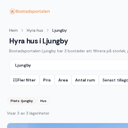
Hem
Hyra hus
Ljungby
Hyra hus i Ljungby
Bostadsportalen
Ljungby
har
3
bostäder att filtrera på storlek,
Ljungby
Fler filter
Pris
Area
Antal rum
Senast tillag
Plats:
ljungby
Hus
Visar
3
av
3
lägenheter