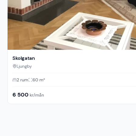
Skolgatan
Ljungby
2
rum
60
m²
6 500
kr/mån