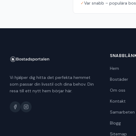
✓
Var snabb – populära bost
SNABBLÄN
Hem
Vi hjälper dig hitta det perfekta hemmet
Bostäder
som passar din livsstil och dina behov. Din
Om oss
resa till ett nytt hem börjar här.
Kontakt
Samarbeten
Blogg
Sitemap