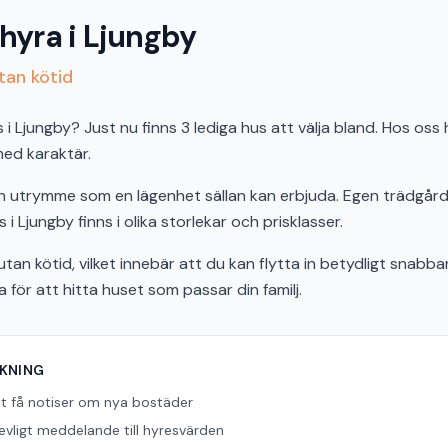
 hyra i Ljungby
utan kötid
 Ljungby? Just nu finns 3 lediga hus att välja bland. Hos oss 
 med karaktär.
och utrymme som en lägenhet sällan kan erbjuda. Egen trädgård,
 i Ljungby finns i olika storlekar och prisklasser.
tan kötid, vilket innebär att du kan flytta in betydligt snabbar
ör att hitta huset som passar din familj.
ÖKNING
tt få notiser om nya bostäder
revligt meddelande till hyresvärden