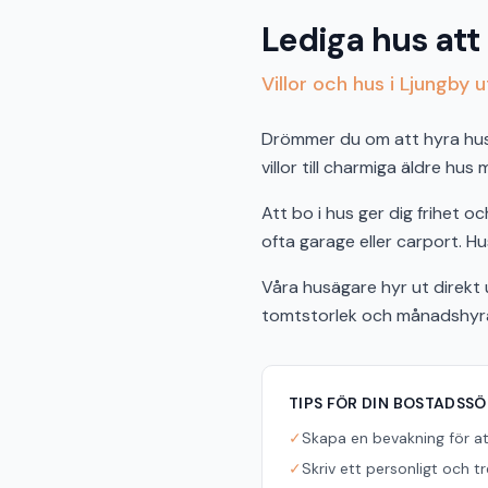
Lediga hus att
Villor och hus i Ljungby 
Drömmer du om att hyra hus i
villor till charmiga äldre hus
Att bo i hus ger dig frihet 
ofta garage eller carport. Hus
Våra husägare hyr ut direkt u
tomtstorlek och månadshyra f
TIPS FÖR DIN BOSTADSS
✓
Skapa en bevakning för a
✓
Skriv ett personligt och t