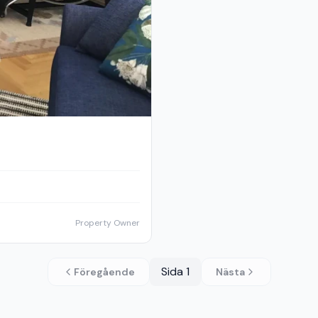
Property Owner
Sida
1
Föregående
Nästa