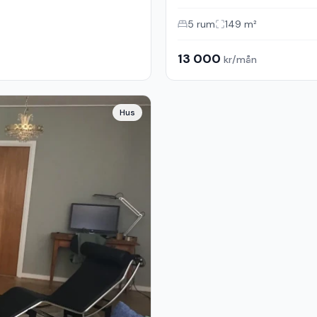
5
rum
149
m²
13 000
kr/mån
Hus