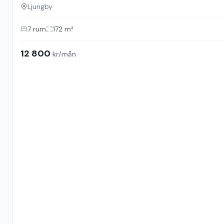
Ljungby
7
rum
172
m²
12 800
kr/mån