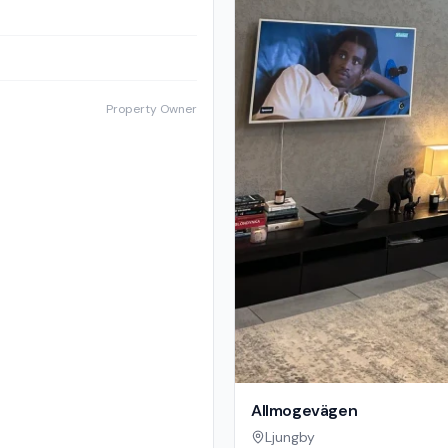
Property Owner
Allmogevägen
Ljungby