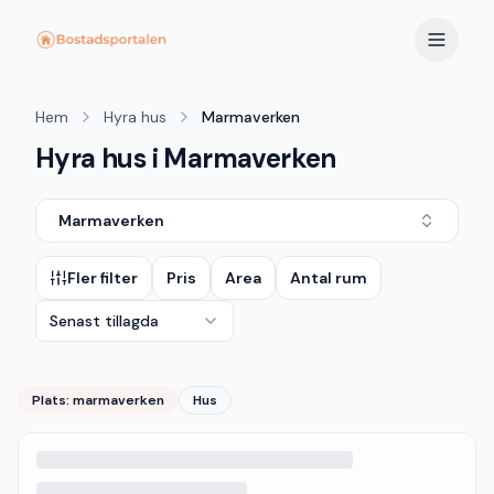
Hem
Hyra hus
Marmaverken
Hyra hus i Marmaverken
Marmaverken
Fler filter
Pris
Area
Antal rum
Senast tillagda
Plats:
marmaverken
Hus