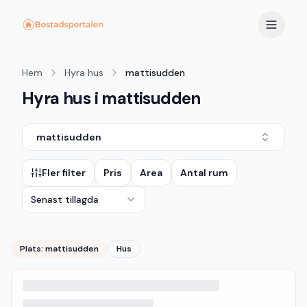
Hem
Hyra hus
mattisudden
Hyra hus i mattisudden
mattisudden
Fler filter
Pris
Area
Antal rum
Senast tillagda
Plats:
mattisudden
Hus