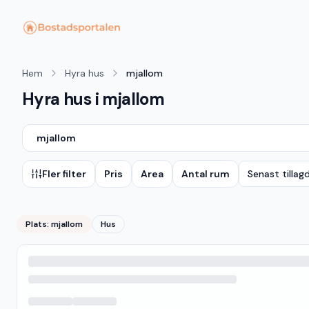
Hem
Hyra hus
mjallom
Hyra hus i mjallom
mjallom
Fler filter
Pris
Area
Antal rum
Senast tillag
Plats:
mjallom
Hus