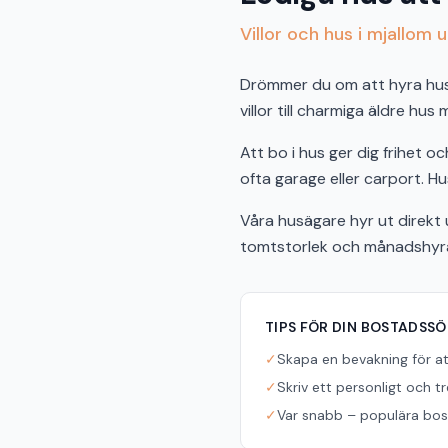
Villor och hus i mjallom 
Drömmer du om att hyra hus i
villor till charmiga äldre hus
Att bo i hus ger dig frihet 
ofta garage eller carport. Hus
Våra husägare hyr ut direkt u
tomtstorlek och månadshyra f
TIPS FÖR DIN BOSTADSS
✓
Skapa en bevakning för a
✓
Skriv ett personligt och t
✓
Var snabb – populära bost