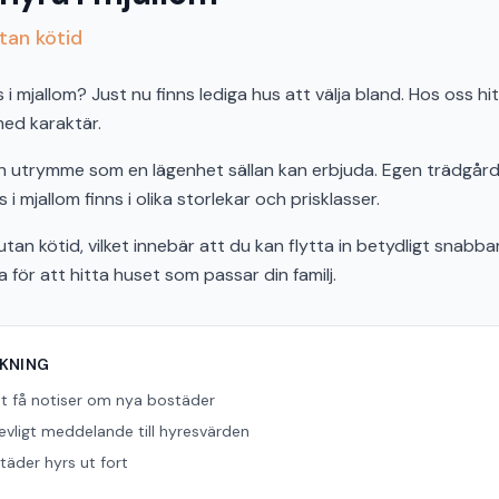
utan kötid
 mjallom? Just nu finns lediga hus att välja bland. Hos oss hi
 med karaktär.
och utrymme som en lägenhet sällan kan erbjuda. Egen trädgård,
 i mjallom finns i olika storlekar och prisklasser.
tan kötid, vilket innebär att du kan flytta in betydligt snabbar
ör att hitta huset som passar din familj.
ÖKNING
tt få notiser om nya bostäder
revligt meddelande till hyresvärden
äder hyrs ut fort