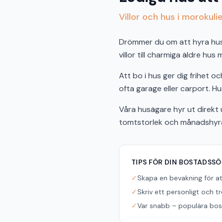
Villor och hus i morokuli
Drömmer du om att hyra hus i
villor till charmiga äldre hus
Att bo i hus ger dig frihet 
ofta garage eller carport. Hus
Våra husägare hyr ut direkt u
tomtstorlek och månadshyra f
TIPS FÖR DIN BOSTADSS
✓
Skapa en bevakning för a
✓
Skriv ett personligt och t
✓
Var snabb – populära bost