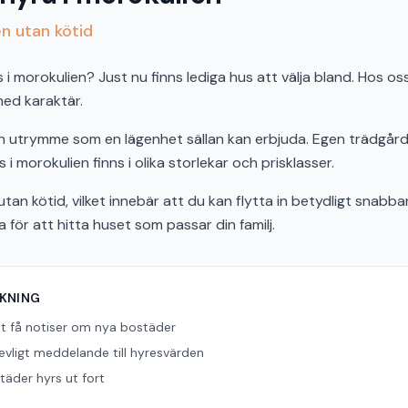
en utan kötid
 morokulien? Just nu finns lediga hus att välja bland. Hos oss
 med karaktär.
och utrymme som en lägenhet sällan kan erbjuda. Egen trädgård,
 i morokulien finns i olika storlekar och prisklasser.
tan kötid, vilket innebär att du kan flytta in betydligt snabbar
ör att hitta huset som passar din familj.
ÖKNING
tt få notiser om nya bostäder
revligt meddelande till hyresvärden
äder hyrs ut fort