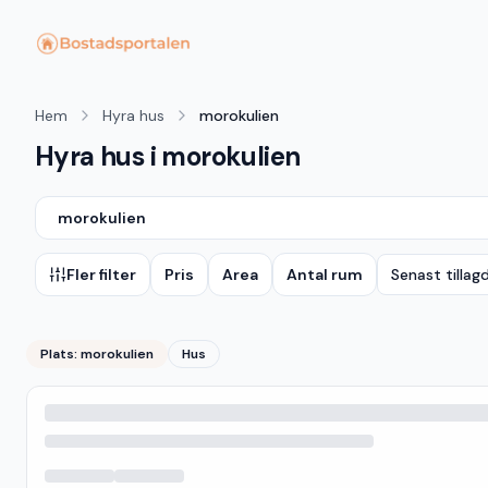
Hem
Hyra hus
morokulien
Hyra hus i morokulien
morokulien
Fler filter
Pris
Area
Antal rum
Senast tillag
Plats:
morokulien
Hus