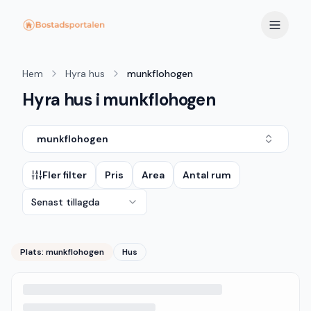
Hem
Hyra hus
munkflohogen
Hyra hus i munkflohogen
munkflohogen
Fler filter
Pris
Area
Antal rum
Senast tillagda
Plats:
munkflohogen
Hus