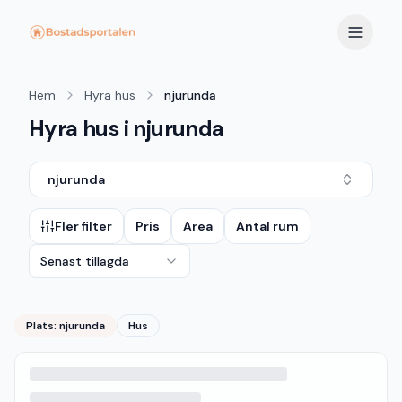
Hem
Hyra hus
njurunda
Hyra hus i njurunda
njurunda
Fler filter
Pris
Area
Antal rum
Senast tillagda
Plats:
njurunda
Hus