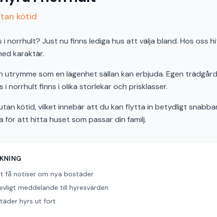
utan kötid
 norrhult? Just nu finns lediga hus att välja bland. Hos oss hi
 med karaktär.
och utrymme som en lägenhet sällan kan erbjuda. Egen trädgård,
 i norrhult finns i olika storlekar och prisklasser.
tan kötid, vilket innebär att du kan flytta in betydligt snabbar
ör att hitta huset som passar din familj.
ÖKNING
tt få notiser om nya bostäder
revligt meddelande till hyresvärden
äder hyrs ut fort