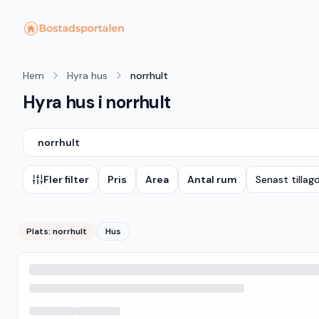
Hem
Hyra hus
norrhult
Hyra hus i norrhult
norrhult
Fler filter
Pris
Area
Antal rum
Senast tillag
Plats:
norrhult
Hus