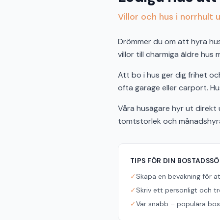
Villor och hus i norrhult 
Drömmer du om att hyra hus i
villor till charmiga äldre hus
Att bo i hus ger dig frihet 
ofta garage eller carport. Hus
Våra husägare hyr ut direkt u
tomtstorlek och månadshyra f
TIPS FÖR DIN BOSTADSS
✓
Skapa en bevakning för a
✓
Skriv ett personligt och t
✓
Var snabb – populära bost