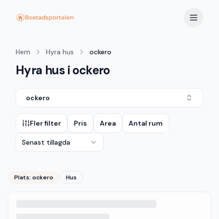
Hem
Hyra hus
ockero
Hyra hus i ockero
ockero
Fler filter
Pris
Area
Antal rum
Senast tillagda
Plats:
ockero
Hus