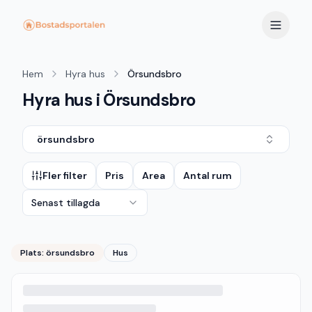
Hem
Hyra hus
Örsundsbro
Hyra hus i Örsundsbro
örsundsbro
Fler filter
Pris
Area
Antal rum
Senast tillagda
Plats:
örsundsbro
Hus