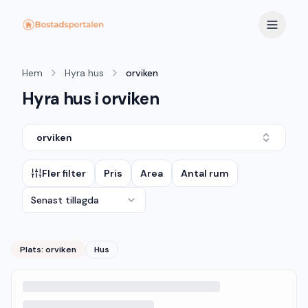
Hem
Hyra hus
orviken
Hyra hus i orviken
orviken
Fler filter
Pris
Area
Antal rum
Senast tillagda
Plats:
orviken
Hus