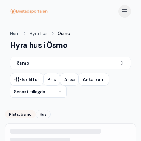
Hem
Hyra hus
Ösmo
Hyra hus i Ösmo
ösmo
Fler filter
Pris
Area
Antal rum
Senast tillagda
Plats:
ösmo
Hus