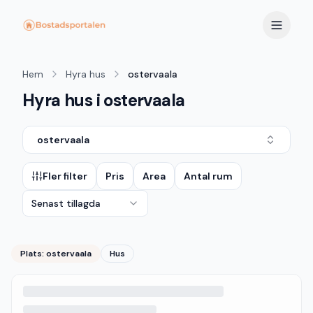
Hem
Hyra hus
ostervaala
Hyra hus i ostervaala
ostervaala
Fler filter
Pris
Area
Antal rum
Senast tillagda
Plats:
ostervaala
Hus