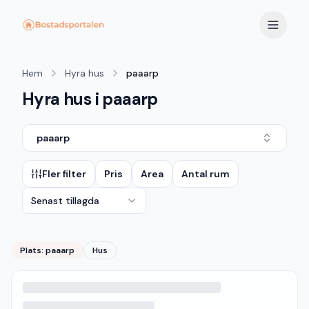
Hem
Hyra hus
paaarp
Hyra hus i paaarp
paaarp
Fler filter
Pris
Area
Antal rum
Senast tillagda
Plats:
paaarp
Hus