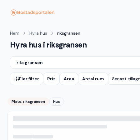
Hem
Hyra hus
riksgransen
Hyra hus i riksgransen
riksgransen
Fler filter
Pris
Area
Antal rum
Senast tillag
Plats:
riksgransen
Hus