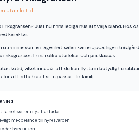
sen utan kötid
 riksgransen? Just nu finns lediga hus att välja bland. Hos os
 med karaktär.
och utrymme som en lägenhet sällan kan erbjuda. Egen trädgård,
 i riksgransen finns i olika storlekar och prisklasser.
tan kötid, vilket innebär att du kan flytta in betydligt snabbar
ör att hitta huset som passar din familj.
ÖKNING
tt få notiser om nya bostäder
revligt meddelande till hyresvärden
äder hyrs ut fort