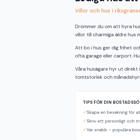
Villor och hus i riksgran
Drömmer du om att hyra hus i
villor till charmiga äldre hus
Att bo i hus ger dig frihet 
ofta garage eller carport. Hus
Våra husägare hyr ut direkt u
tomtstorlek och månadshyra f
TIPS FÖR DIN BOSTADSS
✓
Skapa en bevakning för a
✓
Skriv ett personligt och t
✓
Var snabb – populära bost