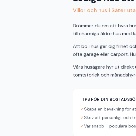
Villor och hus i Säter uta
Drömmer du om att hyra hus i 
till charmiga äldre hus med k
Att bo i hus ger dig frihet 
ofta garage eller carport. Hus
Våra husägare hyr ut direkt u
tomtstorlek och månadshyra f
TIPS FÖR DIN BOSTADSS
✓
Skapa en bevakning för a
✓
Skriv ett personligt och t
✓
Var snabb – populära bost