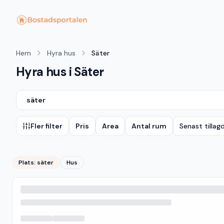
Hem
Hyra hus
Säter
Hyra hus i Säter
säter
Fler filter
Pris
Area
Antal rum
Senast tillag
Plats:
säter
Hus