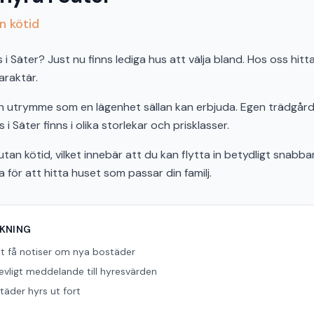
n kötid
Säter? Just nu finns lediga hus att välja bland. Hos oss hittar
araktär.
och utrymme som en lägenhet sällan kan erbjuda. Egen trädgård,
 i Säter finns i olika storlekar och prisklasser.
tan kötid, vilket innebär att du kan flytta in betydligt snabbar
ör att hitta huset som passar din familj.
ÖKNING
tt få notiser om nya bostäder
revligt meddelande till hyresvärden
äder hyrs ut fort