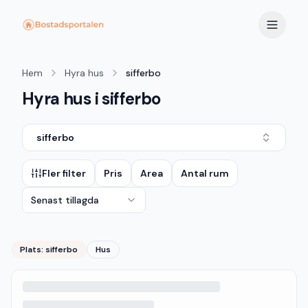
Hem
Hyra hus
sifferbo
Hyra hus i sifferbo
sifferbo
Fler filter
Pris
Area
Antal rum
Senast tillagda
Plats:
sifferbo
Hus