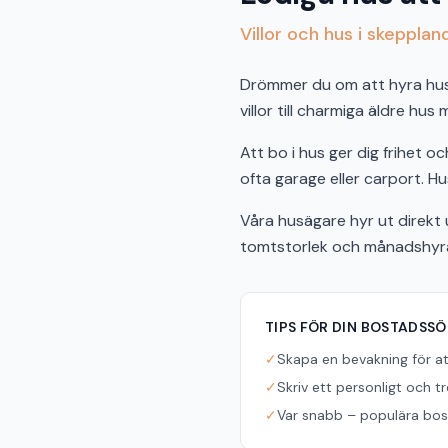
Villor och hus i skepplan
Drömmer du om att hyra hus i
villor till charmiga äldre hus
Att bo i hus ger dig frihet 
ofta garage eller carport. Hus
Våra husägare hyr ut direkt u
tomtstorlek och månadshyra f
TIPS FÖR DIN BOSTADSS
✓
Skapa en bevakning för a
✓
Skriv ett personligt och t
✓
Var snabb – populära bost