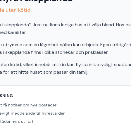
da utan kötid
 skepplanda? Just nu finns lediga hus att välja bland. Hos oss
 med karaktär.
och utrymme som en lägenhet sällan kan erbjuda. Egen trädgård,
 i skepplanda finns i olika storlekar och prisklasser.
tan kötid, vilket innebär att du kan flytta in betydligt snabbar
ör att hitta huset som passar din familj.
ÖKNING
tt få notiser om nya bostäder
revligt meddelande till hyresvärden
äder hyrs ut fort