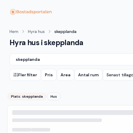
Hem
Hyra hus
skepplanda
Hyra hus i skepplanda
skepplanda
Fler filter
Pris
Area
Antal rum
Senast tillag
Plats:
skepplanda
Hus