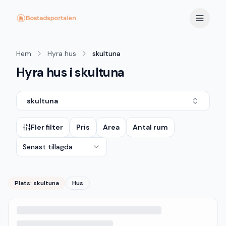
Hem
Hyra hus
skultuna
Hyra hus i skultuna
skultuna
Fler filter
Pris
Area
Antal rum
Senast tillagda
Plats:
skultuna
Hus