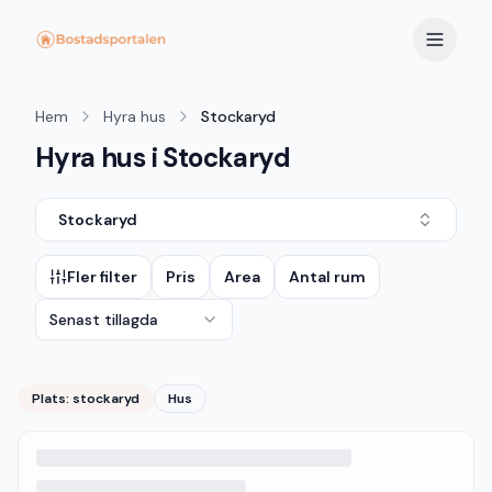
Hem
Hyra hus
Stockaryd
Hyra hus i Stockaryd
Stockaryd
Fler filter
Pris
Area
Antal rum
Senast tillagda
Plats:
stockaryd
Hus