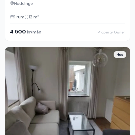
Huddinge
1
rum
12
m²
4 500
kr/mån
Property Owner
Hus