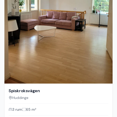
Spiskroksvägen
Huddinge
3
rum
65
m²