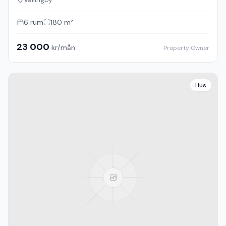
6
rum
180
m²
23 000
kr/mån
Property Owner
Hus