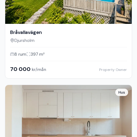
Bråvallavägen
Djursholm
8
rum
397
m²
70 000
kr/mån
Property Owner
Hus