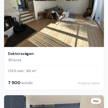
Doktorsvägen
Farsta
3.5
rum
65
m²
7 500
kr/mån
Property Owner
Hus