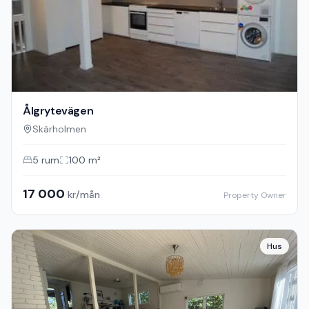
Ålgrytevägen
Skärholmen
5
rum
100
m²
17 000
kr/mån
Property Owner
Hus