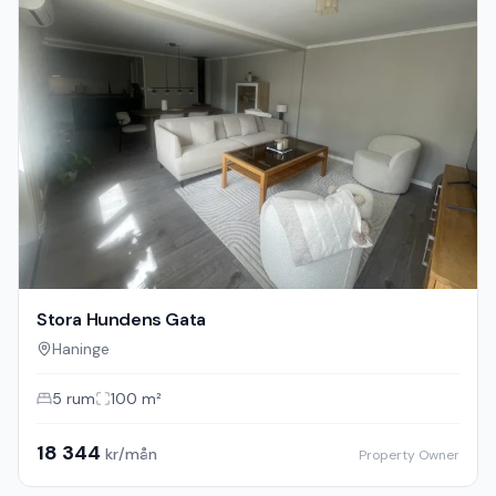
Stora Hundens Gata
Haninge
5
rum
100
m²
18 344
kr/mån
Property Owner