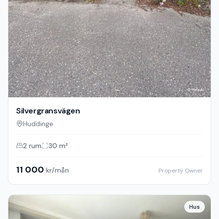
Silvergransvägen
Huddinge
2
rum
30
m²
11 000
kr/mån
Property Owner
Hus