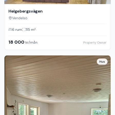
Helgebergsvägen
Vendelsö
6
rum
115
m²
18 000
kr/mån
Property Owner
Hus