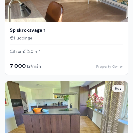
Spiskroksvägen
Huddinge
1
rum
20
m²
7 000
kr/mån
Property Owner
Hus