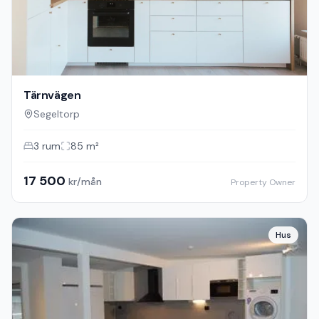
Tärnvägen
Segeltorp
3
rum
85
m²
17 500
kr/mån
Property Owner
Hus