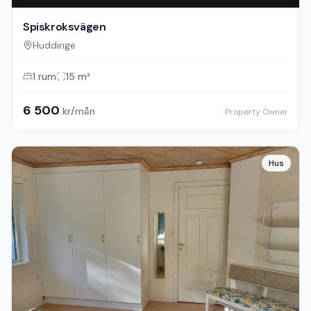
Spiskroksvägen
Huddinge
1
rum
15
m²
6 500
kr/mån
Property Owner
Hus