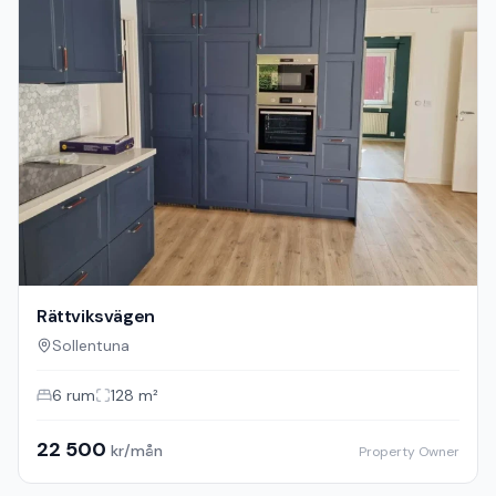
Rättviksvägen
Sollentuna
6
rum
128
m²
22 500
kr/mån
Property Owner