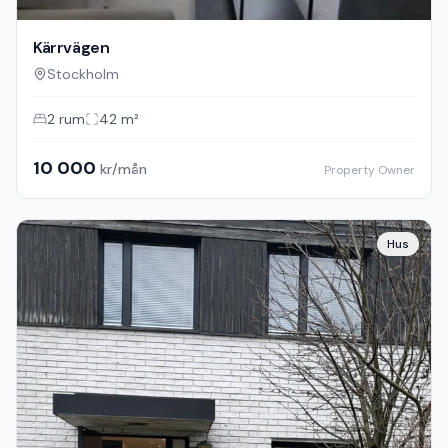
Kärrvägen
Stockholm
2
rum
42
m²
10 000
kr/mån
Property Owner
Hus