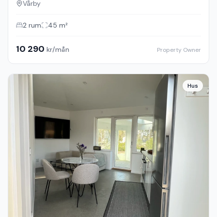
Vårby
2
rum
45
m²
10 290
kr/mån
Property Owner
Hus