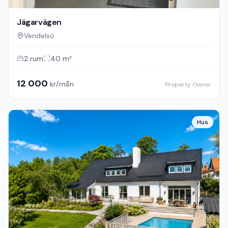
Jägarvägen
Vendelsö
2
rum
40
m²
12 000
kr/mån
Property Owner
Hus