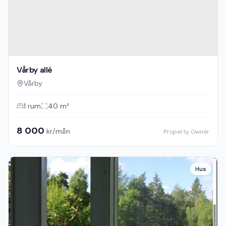
Vårby allé
Vårby
1
rum
40
m²
8 000
kr/mån
Property Owner
Hus