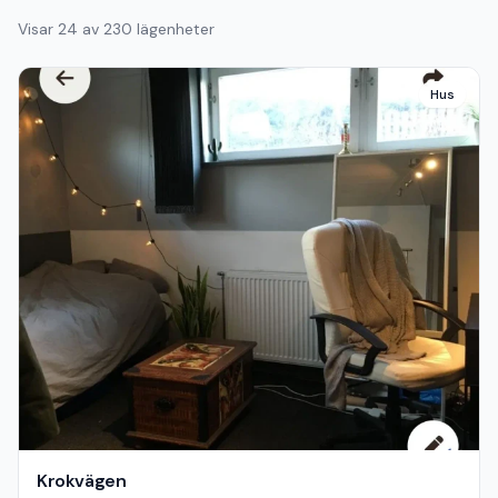
Visar
24
av
230
lägenheter
Hus
Krokvägen