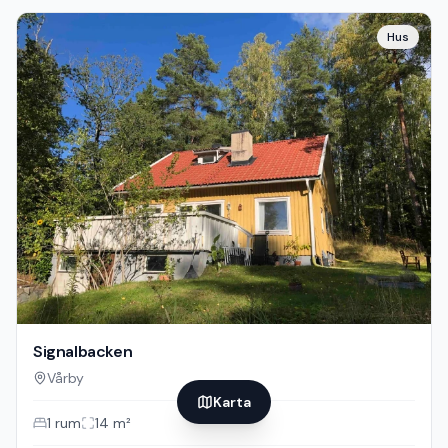
Hus
Signalbacken
Vårby
Karta
1
rum
14
m²