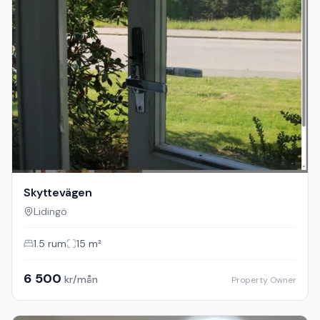
Skyttevägen
Lidingö
1.5
rum
15
m²
6 500
kr/mån
Property Owner