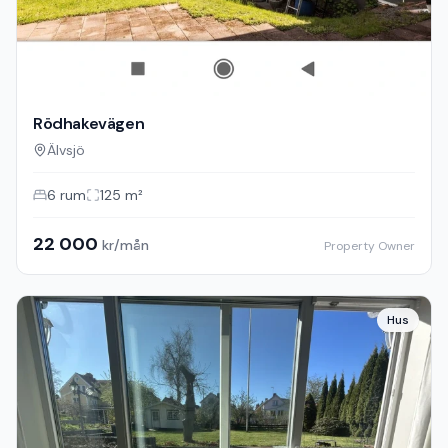
Rödhakevägen
Älvsjö
6
rum
125
m²
22 000
kr/mån
Property Owner
Hus