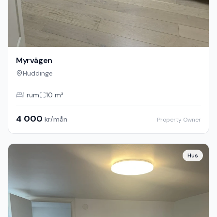
Myrvägen
Huddinge
1
rum
10
m²
4 000
kr/mån
Property Owner
Hus