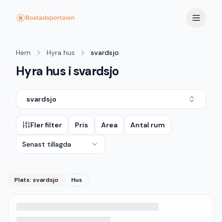
Hem
Hyra hus
svardsjo
Hyra hus i svardsjo
svardsjo
Fler filter
Pris
Area
Antal rum
Senast tillagda
Plats:
svardsjo
Hus