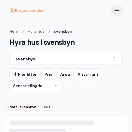
Hem
Hyra hus
svensbyn
Hyra hus i svensbyn
svensbyn
Fler filter
Pris
Area
Antal rum
Senast tillagda
Plats:
svensbyn
Hus