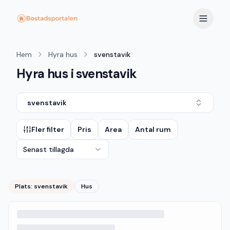
Hem
Hyra hus
svenstavik
Hyra hus i svenstavik
svenstavik
Fler filter
Pris
Area
Antal rum
Senast tillagda
Plats:
svenstavik
Hus