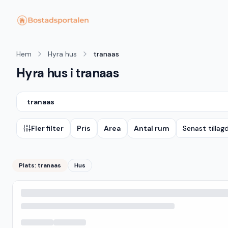
Hem
Hyra hus
tranaas
Hyra hus i tranaas
tranaas
Fler filter
Pris
Area
Antal rum
Senast tillag
Plats:
tranaas
Hus