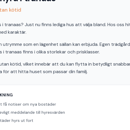
utan kötid
 tranaas? Just nu finns lediga hus att välja bland. Hos oss hi
 med karaktär.
och utrymme som en lägenhet sällan kan erbjuda. Egen trädgård,
 i tranaas finns i olika storlekar och prisklasser.
tan kötid, vilket innebär att du kan flytta in betydligt snabbar
ör att hitta huset som passar din familj.
ÖKNING
tt få notiser om nya bostäder
revligt meddelande till hyresvärden
äder hyrs ut fort