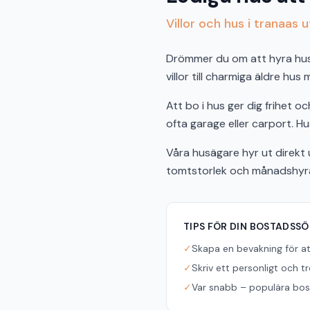
Villor och hus i tranaas 
Drömmer du om att hyra hus i
villor till charmiga äldre hus
Att bo i hus ger dig frihet 
ofta garage eller carport. Hus
Våra husägare hyr ut direkt u
tomtstorlek och månadshyra f
TIPS FÖR DIN BOSTADSS
✓
Skapa en bevakning för a
✓
Skriv ett personligt och t
✓
Var snabb – populära bost